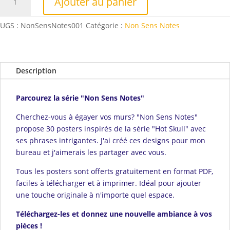
Ajouter au panier
de
001
UGS :
NonSensNotes001
Catégorie :
Non Sens Notes
-
Mon
chat
cosmique
Description
fait
la
Parcourez la série "Non Sens Notes"
pluie
et
Cherchez-vous à égayer vos murs? "Non Sens Notes"
le
propose 30 posters inspirés de la série "Hot Skull" avec
beau
ses phrases intrigantes. J'ai créé ces designs pour mon
temps
bureau et j'aimerais les partager avec vous.
Tous les posters sont offerts gratuitement en format PDF,
faciles à télécharger et à imprimer. Idéal pour ajouter
une touche originale à n'importe quel espace.
Téléchargez-les et donnez une nouvelle ambiance à vos
pièces !