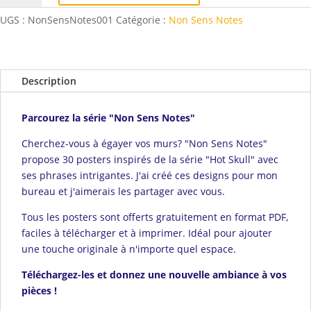
001
UGS :
NonSensNotes001
Catégorie :
Non Sens Notes
-
Mon
chat
cosmique
Description
fait
la
Parcourez la série "Non Sens Notes"
pluie
et
Cherchez-vous à égayer vos murs? "Non Sens Notes"
le
propose 30 posters inspirés de la série "Hot Skull" avec
beau
ses phrases intrigantes. J'ai créé ces designs pour mon
temps
bureau et j'aimerais les partager avec vous.
Tous les posters sont offerts gratuitement en format PDF,
faciles à télécharger et à imprimer. Idéal pour ajouter
une touche originale à n'importe quel espace.
Téléchargez-les et donnez une nouvelle ambiance à vos
pièces !