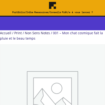
Portfolio/Infos
Ressources/Conseils
Prêt/e à vous lancer ?
Accueil
/
Print
/
Non Sens Notes
/ 001 – Mon chat cosmique fait la
pluie et le beau temps