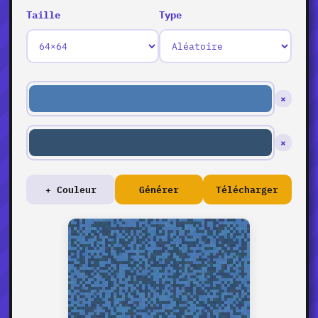
Taille
Type
×
×
+ Couleur
Générer
Télécharger